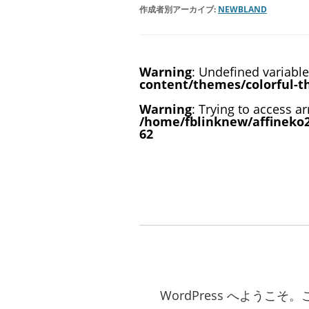
作成者別アーカイブ:
NEWBLAND
Warning
: Undefined variabl
content/themes/colorful-
Warning
: Trying to access ar
/home/fblinknew/affineko
62
WordPress へよう