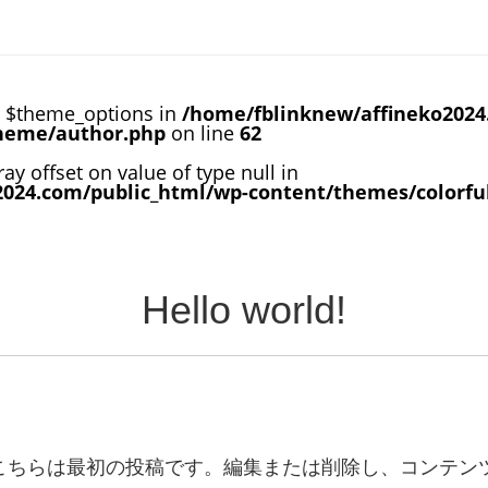
e $theme_options in
/home/fblinknew/affineko2024
theme/author.php
on line
62
ray offset on value of type null in
2024.com/public_html/wp-content/themes/colorfu
Hello world!
こそ。こちらは最初の投稿です。編集または削除し、コンテ